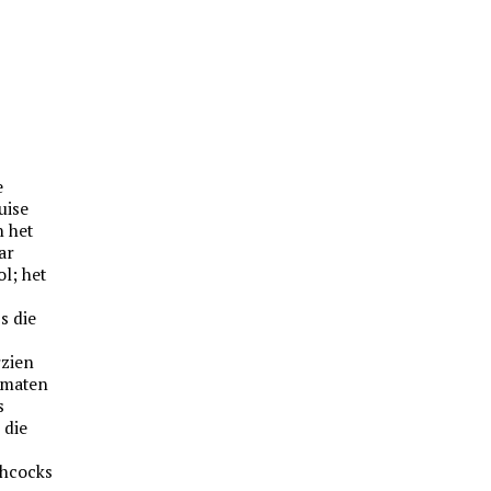
e
uise
n het
ar
ol; het
s die
rzien
ematen
s
 die
chcocks