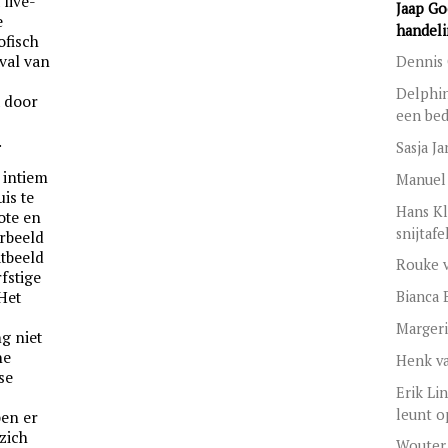
 live-
Jaap Go
e
handel
ofisch
eval van
Dennis 
Delphin
t door
een bed
.
Sasja J
 intiem
Manuel
is te
Hans Kl
lote en
snijtafe
rbeeld
atbeeld
Rouke v
fstige
Het
Bianca 
Margeri
ng niet
he
Henk va
se
Erik Li
leunt o
pen er
 zich
Wouter 