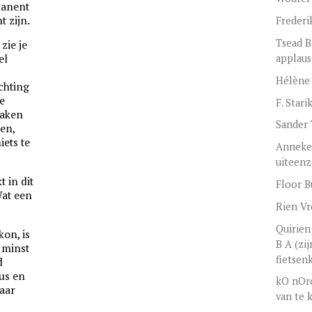
rmanent
t zijn.
Frederi
Tsead B
zie je
applaus
el
Hélène 
ichting
e
F. Stari
laken
Sander
den,
ets te
Anneke 
uiteenz
 in dit
Floor 
Wat een
Rien Vr
Quirien
kon, is
B A (zi
 minst
fietsen
d
us en
kO nOrd
aar
van te 