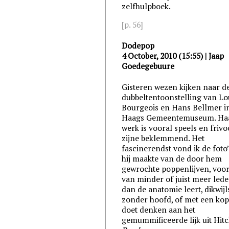
zelfhulpboek.
[p. 56]
Dodepop
4 October, 2010 (15:55) | Jaap
Goedegebuure
Gisteren wezen kijken naar d
dubbeltentoonstelling van Lo
Bourgeois en Hans Bellmer i
Haags Gemeentemuseum. Ha
werk is vooral speels en frivo
zijne beklemmend. Het
fascinerendst vond ik de foto’
hij maakte van de door hem
gewrochte poppenlijven, voo
van minder of juist meer led
dan de anatomie leert, dikwijl
zonder hoofd, of met een kop
doet denken aan het
gemummificeerde lijk uit Hit