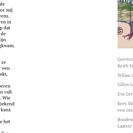
 de
or mij
wens.
ren in
p dat
 de
ijn
ugkwam.
Geerten
 ze
Keith S
r een
ekt,
Wiljan 
Gilles 
rberen
n valt
Eva Ger
e. Wie
 bekend
Kees Sl
 kans
een onu
Boudewi
e het
Laatste