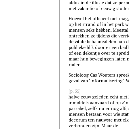
aldus in de illusie dat ze pe
met vakantie of eeuwig studen
Hoewel het officieel niet mag, 
op het strand of in het park w
mensen seks hebben. Meestal
ontrekken ze tijdens die verr
de vitale lichaamsdelen aan d
publieke blik door er een bad
of een dekentje over te sprei
maar hun bewegingen laten ni
raden.
Socioloog Cas Wouters spreekt
geval van ‘informalisering’. 
[p. 55]
halve eeuw geleden echt niet 
inmiddels aanvaard of op z’n
passabel, zelfs nu er nog altij
mensen bestaan voor wie stat
decorum ten nauwste met elk
verbonden zijn. Maar de