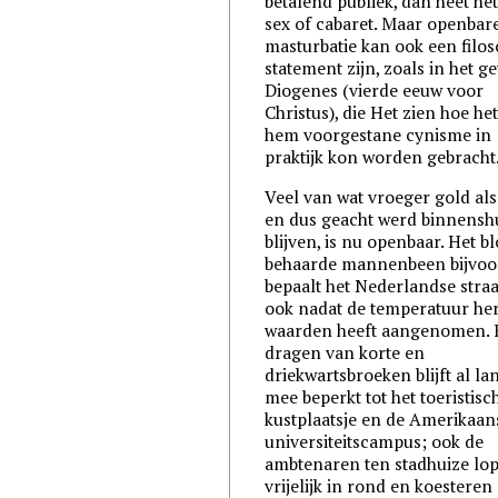
betalend publiek, dan heet het
sex of cabaret. Maar openbar
masturbatie kan ook een filos
statement zijn, zoals in het g
Diogenes (vierde eeuw voor
Christus), die Het zien hoe he
hem voorgestane cynisme in
praktijk kon worden gebracht
Veel van wat vroeger gold als
en dus geacht werd binnenshu
blijven, is nu openbaar. Het b
behaarde mannenbeen bijvoo
bepaalt het Nederlandse stra
ook nadat de temperatuur her
waarden heeft aangenomen. 
dragen van korte en
driekwartsbroeken blijft al la
mee beperkt tot het toeristisc
kustplaatsje en de Amerikaan
universiteitscampus; ook de
ambtenaren ten stadhuize lo
vrijelijk in rond en koesteren