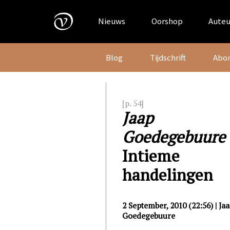
Skip
to
Nieuws
Oorshop
Auteu
content
Blog
Tijdschrift
Abo
[p. 54]
Jaap
Goedegebuure
Intieme
handelingen
2 September, 2010 (22:56) | Ja
Goedegebuure