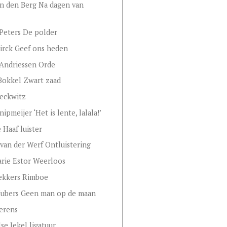
an den Berg Na dagen van
Peters De polder
irck Geef ons heden
Andriessen Orde
Bokkel Zwart zaad
eckwitz
ipmeijer ‘Het is lente, lalala!’
 Haaf luister
van der Werf Ontluistering
rie Estor Weerloos
ekkers Rimboe
Hubers Geen man op de maan
erens
se Jekel ligatuur