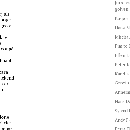
Jurre v
golven
j als
Kasper 
 jonge
 grote
Hanz M
Mischa 
k te
e
Pim te 
e coupé
Ellen D
haald,
Peter Kn
cara
Karel te
etekend
Gerwin 
n er
en
Annema
Hans D
Sylvia 
e
 done
Andy Fi
lieke
, maar
Petra El