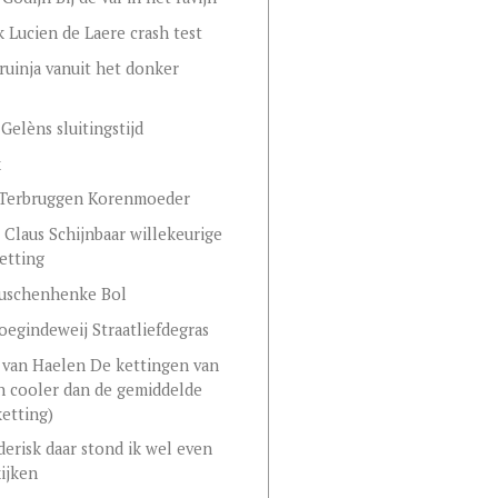
k Lucien de Laere crash test
ruinja vanuit het donker
Gelèns sluitingstijd
k
 Terbruggen Korenmoeder
Claus Schijnbaar willekeurige
etting
Buschenhenke Bol
oegindeweij Straatliefdegras
 van Haelen De kettingen van
jn cooler dan de gemiddelde
ketting)
erisk daar stond ik wel even
kijken