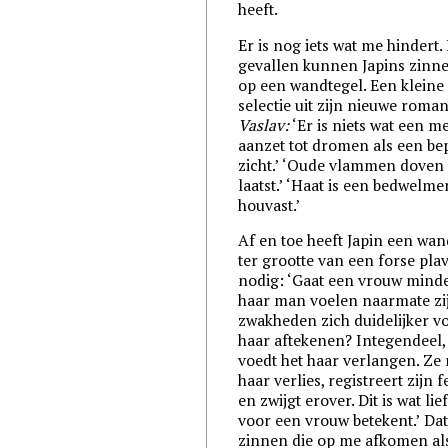
heeft.
Er is nog iets wat me hindert. 
gevallen kunnen Japins zinn
op een wandtegel. Een kleine
selectie uit zijn nieuwe roma
Vaslav:
‘Er is niets wat een m
aanzet tot dromen als een be
zicht.’ ‘Oude vlammen doven 
laatst.’ ‘Haat is een bedwelm
houvast.’
Af en toe heeft Japin een wan
ter grootte van een forse pla
nodig: ‘Gaat een vrouw mind
haar man voelen naarmate zi
zwakheden zich duidelijker v
haar aftekenen? Integendeel,
voedt het haar verlangen. Ze
haar verlies, registreert zijn f
en zwijgt erover. Dit is wat lie
voor een vrouw betekent.’ Dat
zinnen die op me afkomen al