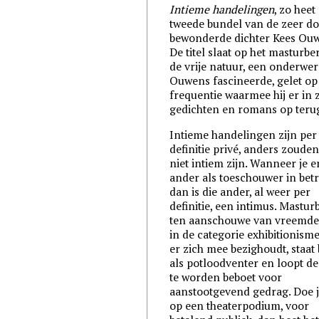
Intieme handelingen
, zo heet
tweede bundel van de zeer do
bewonderde dichter Kees Ou
De titel slaat op het masturbe
de vrije natuur, een onderwer
Ouwens fascineerde, gelet op
frequentie waarmee hij er in z
gedichten en romans op ter
Intieme handelingen zijn per
definitie privé, anders zouden
niet intiem zijn. Wanneer je e
ander als toeschouwer in betr
dan is die ander, al weer per
definitie, een intimus. Mastu
ten aanschouwe van vreemde
in de categorie exhibitionism
er zich mee bezighoudt, staat
als potloodventer en loopt de
te worden beboet voor
aanstootgevend gedrag. Doe j
op een theaterpodium, voor