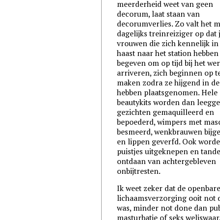
meerderheid weet van geen
decorum, laat staan van
decorumverlies. Zo valt het mi
dagelijks treinreiziger op dat
vrouwen die zich kennelijk in
haast naar het station hebben
begeven om op tijd bij het wer
arriveren, zich beginnen op t
maken zodra ze hijgend in d
hebben plaatsgenomen. Hele
beautykits worden dan leegge
gezichten gemaquilleerd en
bepoederd, wimpers met mas
besmeerd, wenkbrauwen bijg
en lippen geverfd. Ook worde
puistjes uitgeknepen en tand
ontdaan van achtergebleven
onbijtresten.
Ik weet zeker dat de openbar
lichaamsverzorging ooit not
was, minder not done dan pub
masturbatie of seks weliswaar