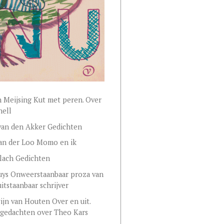
 Meijsing Kut met peren. Over
nell
van den Akker Gedichten
van der Loo Momo en ik
lach Gedichten
uys Onweerstaanbaar proza van
itstaanbaar schrijver
jn van Houten Over en uit.
 gedachten over Theo Kars