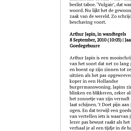
beslist taboe. ‘Vulgair’, dat wa
woord. Nu lijkt het de gewoon
zaak van de wereld. Zo schrij
beschaving voort.
Arthur Japin, in wandtegels
8 September, 2010 (10:03) | Ja
Goedegebuure
Arthur Japin is een mooischrij
van het soort dat net zo lang 
en boent op zijn zinnen tot ze
uitzien als het pas opgewreve
koper in een Hollandse
burgermanswoning. Japins z
blinken en blikkeren, zeker als
het zonnetje van zijn vernuft
laat schijnen. ’t Doet pijn aan 
ogen. En dat terwijl een goede 
van vertellen iets is waarvan j
lezer pas bewust raakt als het
verhaal je al een tijdje in de 