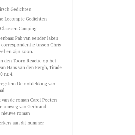
irsch Gedichten
ne Lecompte Gedichten
 Claassen Camping
eenbaas Pak van eender laken
 correspondentie tussen Chris
eel en zijn zoon.
an den Toorn Reactie op het
 van Hans van den Bergh, Tirade
 nr. 4.
regstein De ontdekking van
aal
 van de roman Carel Peeters
ge omweg van Gerbrand
s nieuwe roman
rkers aan dit nummer