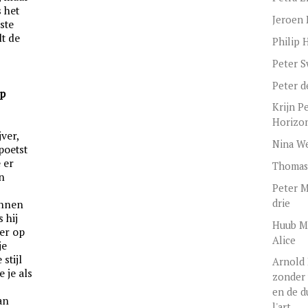
s het
Jeroen 
ste
dt de
Philip 
Peter 
Peter d
ap
Krijn P
Horizon
ver,
Nina We
poetst
 er
Thomas
n
Peter M
drie
innen
 hij
Huub M
 er op
Alice
je
stijl
Arnold
e je als
zonder 
en de d
ban
l'art