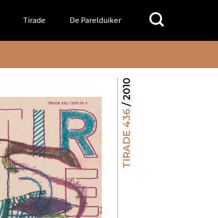
Search
Tirade
De Parelduiker
for:
/ 2010
TIRADE 436