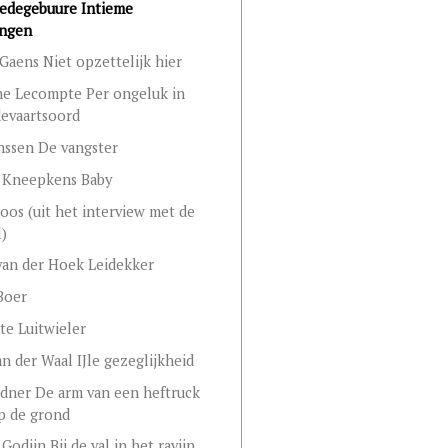
edegebuure Intieme
ingen
Gaens Niet opzettelijk hier
e Lecompte Per ongeluk in
evaartsoord
anssen De vangster
 Kneepkens Baby
oos (uit het interview met de
l)
an der Hoek Leidekker
Boer
te Luitwieler
n der Waal IJle gezeglijkheid
ndner De arm van een heftruck
p de grond
Godijn Bij de val in het ravijn