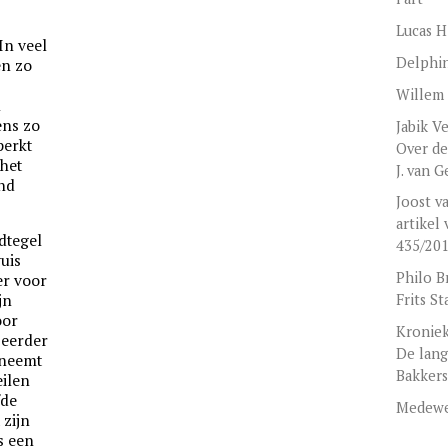
Lucas H
In veel
Delphi
en zo
Willem
n
ens zo
Jabik V
perkt
Over de
het
J. van G
end
Joost v
artikel
dtegel
435/2010
vuis
Philo B
er voor
jn
Frits St
oor
Kroniek
 eerder
De lan
 neemt
Bakker
eilen
fde
Medewe
 zijn
s een