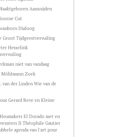
Naaktgeboren Aansnijden
Hoorne Cut
Swanborn Dialoog
e Groot Tijdgeestvervuiling
eter Hesselink
vervuiling
rkman niet van vandaag
 Möhlmann Zoek
. van der Linden Wie van de
ous Gerard Reve en Kleine
 Heumakers El Dorado met en
vensters II Théophile Gautier
ubbele agenda van l'art pour