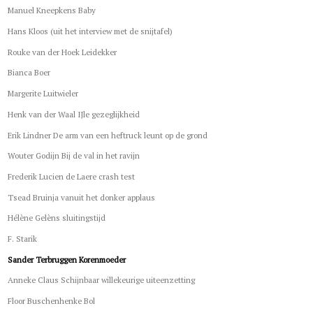
Manuel Kneepkens Baby
Hans Kloos (uit het interview met de snijtafel)
Rouke van der Hoek Leidekker
Bianca Boer
Margerite Luitwieler
Henk van der Waal IJle gezeglijkheid
Erik Lindner De arm van een heftruck leunt op de grond
Wouter Godijn Bij de val in het ravijn
Frederik Lucien de Laere crash test
Tsead Bruinja vanuit het donker applaus
Hélène Gelèns sluitingstijd
F. Starik
Sander Terbruggen Korenmoeder
Anneke Claus Schijnbaar willekeurige uiteenzetting
Floor Buschenhenke Bol