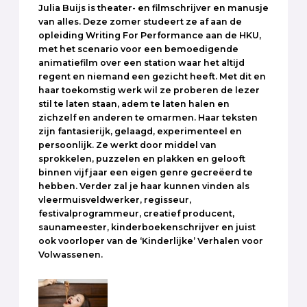
Julia Buijs is theater- en filmschrijver en manusje
van alles. Deze zomer studeert ze af aan de
opleiding Writing For Performance aan de HKU,
met het scenario voor een bemoedigende
animatiefilm over een station waar het altijd
regent en niemand een gezicht heeft. Met dit en
haar toekomstig werk wil ze proberen de lezer
stil te laten staan, adem te laten halen en
zichzelf en anderen te omarmen. Haar teksten
zijn fantasierijk, gelaagd, experimenteel en
persoonlijk. Ze werkt door middel van
sprokkelen, puzzelen en plakken en gelooft
binnen vijf jaar een eigen genre gecreëerd te
hebben. Verder zal je haar kunnen vinden als
vleermuisveldwerker, regisseur,
festivalprogrammeur, creatief producent,
saunameester, kinderboekenschrijver en juist
ook voorloper van de ‘Kinderlijke’ Verhalen voor
Volwassenen.