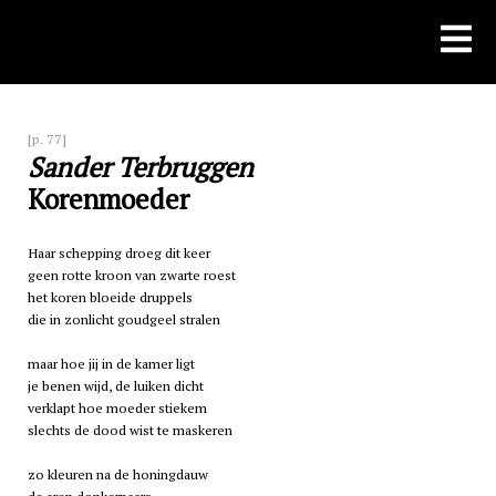
Skip
to
content
[p. 77]
Sander Terbruggen
Korenmoeder
Haar schepping droeg dit keer
geen rotte kroon van zwarte roest
het koren bloeide druppels
die in zonlicht goudgeel stralen
maar hoe jij in de kamer ligt
je benen wijd, de luiken dicht
verklapt hoe moeder stiekem
slechts de dood wist te maskeren
zo kleuren na de honingdauw