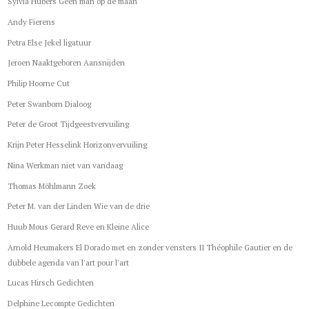
Sylvia Hubers Geen man op de maan
Andy Fierens
Petra Else Jekel ligatuur
Jeroen Naaktgeboren Aansnijden
Philip Hoorne Cut
Peter Swanborn Dialoog
Peter de Groot Tijdgeestvervuiling
Krijn Peter Hesselink Horizonvervuiling
Nina Werkman niet van vandaag
Thomas Möhlmann Zoek
Peter M. van der Linden Wie van de drie
Huub Mous Gerard Reve en Kleine Alice
Arnold Heumakers El Dorado met en zonder vensters II Théophile Gautier en de
dubbele agenda van l'art pour l'art
Lucas Hirsch Gedichten
Delphine Lecompte Gedichten