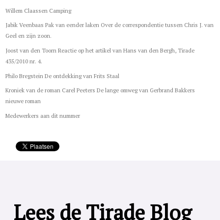
Willem Claassen Camping
Jabik Veenbaas Pak van eender laken Over de correspondentie tussen Chris J. van
Geel en zijn zoon.
Joost van den Toorn Reactie op het artikel van Hans van den Bergh, Tirade
435/2010 nr. 4.
Philo Bregstein De ontdekking van Frits Staal
Kroniek van de roman Carel Peeters De lange omweg van Gerbrand Bakkers
nieuwe roman
Medewerkers aan dit nummer
Lees de Tirade Blog