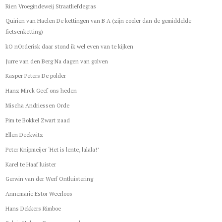
Rien Vroegindeweij Straatliefdegras
Quirien van Haelen De kettingen van B A (zijn cooler dan de gemiddelde
fietsenketting)
kO nOrderisk daar stond ik wel even van te kijken
Jurre van den Berg Na dagen van golven
Kasper Peters De polder
Hanz Mirck Geef ons heden
Mischa Andriessen Orde
Pim te Bokkel Zwart zaad
Ellen Deckwitz
Peter Knipmeijer ‘Het is lente, lalala!’
Karel te Haaf luister
Gerwin van der Werf Ontluistering
Annemarie Estor Weerloos
Hans Dekkers Rimboe