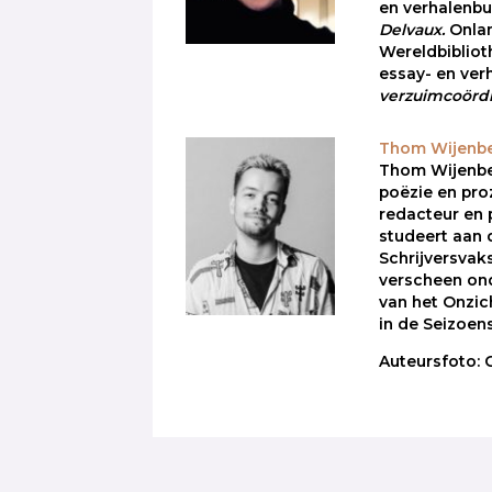
en verhalenb
Delvaux.
Onlan
Wereldbibliot
essay- en ver
verzuimcoördi
Thom Wijenb
Thom Wijenber
poëzie en proz
redacteur en
studeert aan 
Schrijversvak
verscheen on
van het Onzich
in de Seizoens
Auteursfoto: