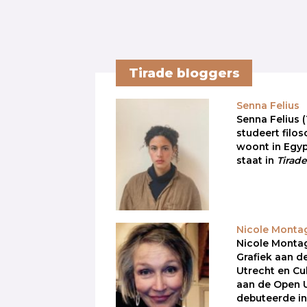
Tirade bloggers
Senna Felius
Senna Felius (
studeert filos
woont in Egyp
staat in
Tirad
Nicole Monta
Nicole Montag
Grafiek aan d
Utrecht en C
aan de Open Un
debuteerde in