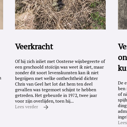
Veerkracht
Ve
on
Of hij zich inliet met Oosterse wijsbegeerte of
ku
een geschoold stoïcijn was weet ik niet, maar
zonder dit soort levenskunsten kan ik niet
n
begrijpen met welke onthechtheid dichter
De e
Chris van Geel het lot dat hem ten deel
ben 
gevallen was tegemoet schijnt te hebben
of n
getreden. Het gebeurde in 1972, twee jaar
spij
voor zijn overlijden, toen hij...
ding
Lees verder
admi
inge
Lees