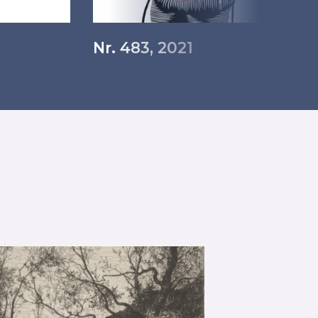
Nr. 483, 2021
Nr