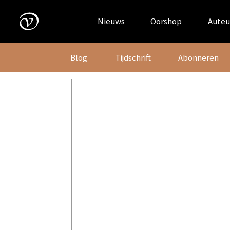
Skip
to
Nieuws
Oorshop
Auteu
content
Blog
Tijdschrift
Abonneren