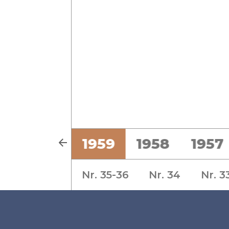
1
1960
1959
1958
1957
Nr. 35-36
Nr. 34
Nr. 3