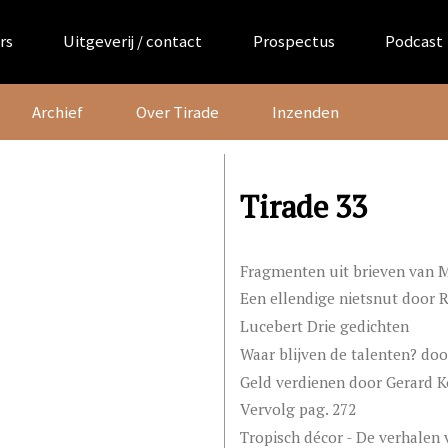
rs
Uitgeverij / contact
Prospectus
Podcast
Archief
Over Tirade
Inzenden
Tirade 33
Fragmenten uit brieven van 
Een ellendige nietsnut door
Lucebert Drie gedichten
Waar blijven de talenten? doo
Geld verdienen door Gerard K
Vervolg pag. 272
Tropisch décor - De verhalen