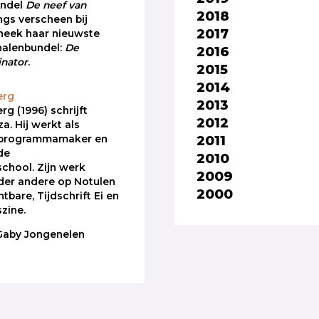
undel
De neef van
2018
gs verscheen bij
2017
heek haar nieuwste
halenbundel:
De
2016
nator
.
2015
2014
erg
2013
g (1996) schrijft
2012
a. Hij werkt als
2011
 programmamaker en
de
2010
school. Zijn werk
2009
der andere op Notulen
2000
tbare, Tijdschrift Ei en
zine.
 Gaby Jongenelen