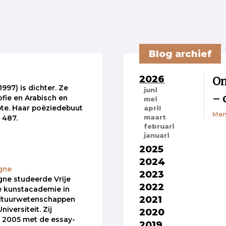
Blog archief
2026
On
1997) is dichter. Ze
juni
– 
ofie en Arabisch en
mei
te. Haar poëziedebuut
april
Men
maart
e
487.
februari
januari
2025
2024
gne
2023
ne studeerde Vrije
2022
e kunstacademie in
2021
ultuurwetenschappen
iversiteit. Zij
2020
 2005 met de essay-
2019