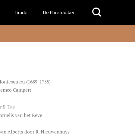
Search
Tirade
De Parelduiker
for:
Montesquieu (1689-1755)
 Remco Campert
r S. Tas
ornelis van het Reve
 van Alberts door R. Nieuwenhuys